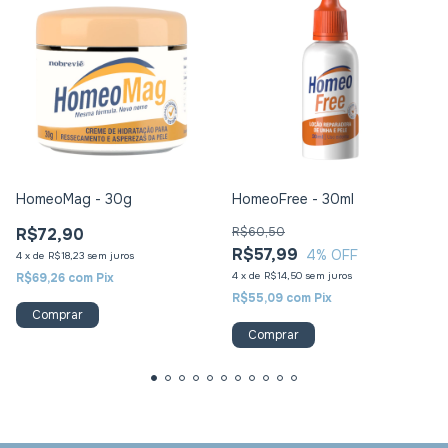
HomeoMag - 30g
HomeoFree - 30ml
R$72,90
R$60,50
R$57,99
4
% OFF
4
x
de
R$18,23
sem juros
4
x
de
R$14,50
sem juros
R$69,26
com
Pix
R$55,09
com
Pix