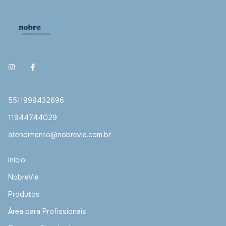
5511999432696
11944744029
atendimento@nobrevie.com.br
Início
NobreVie
Produtos
Área para Profissionais