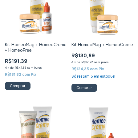
Kit HomeoMag + HomeoCreme
Kit HomeoMag + HomeoCreme
+ HomeoFree
R$130,89
R$191,39
4
x
de
R$32,72
sem juros
4
x
de
R$47,85
sem juros
R$124,35
com
Pix
R$181,82
com
Pix
Só restam
5
em estoque!