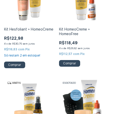
Kit Hesfoliant + HomeoCreme
Kit HomeoCreme +
HomeoFree
R$122,98
R$118,49
4
x
de
R$30,75
sem juros
4
x
de
R$29,62
sem juros
R$116,83
com
Pix
R$112,57
com
Pix
Só restam
2
em estoque!
GRÁTIS
ESGOTADO