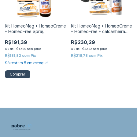
Kit HomeoMag + HomeoCreme
Kit HomeoMag + HomeoCreme
+ HomeoFree Spray
+ HomeoFree + calcanheira
protetora para hidratação
R$191,39
R$230,29
(cor preta)
4
x
de
R$47,85
sem juros
4
x
de
R$57,57
sem juros
R$181,82
com
Pix
R$218,78
com
Pix
Só restam
5
em estoque!