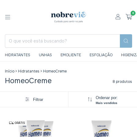
0
HIDRATANTES
UNHAS
EMOLIENTE
ESFOLIAÇÃO
HIGIENI
Início
>
Hidratantes
>
HomeoCreme
HomeoCreme
8 produtos
Ordenar por:
Filtrar
Mais vendidos
GRÁTIS