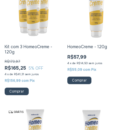
Kit com 3 HomeoCreme -
HomeoCreme - 120g
120g
R$57,99
R$173,97
4
x
de
R$14,50
sem juros
R$165,25
5
% OFF
R$55,09
com
Pix
4
x
de
R$41,31
sem juros
R$156,99
com
Pix
GRÁTIS